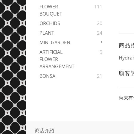
FLOWER
111
BOUQUET
ORCHIDS
20
PLANT
24
MINI GARDEN
商品
ARTIFICIAL
9
Hydran
FLOWER
ARRANGEMENT
顧客
BONSAI
21
尚未有
商店介紹