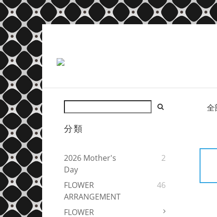
全
分類
2026 Mother's
2
Day
FLOWER
46
ARRANGEMENT
FLOWER