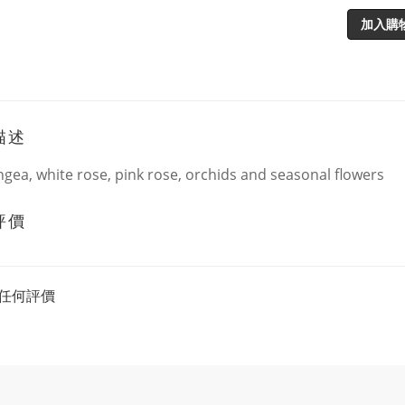
加入購
描述
gea, white rose, pink rose, orchids and seasonal flowers
評價
任何評價