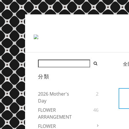
全
分類
2026 Mother's
2
Day
FLOWER
46
ARRANGEMENT
FLOWER