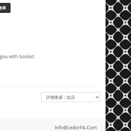
物車
gea with basket.
Info@ledorhk.com