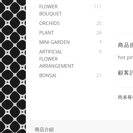
FLOWER
111
BOUQUET
ORCHIDS
20
PLANT
24
MINI GARDEN
商品
ARTIFICIAL
9
hot pi
FLOWER
ARRANGEMENT
顧客
BONSAI
21
尚未有
商店介紹