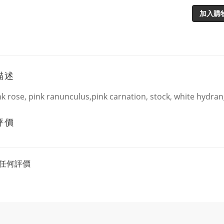
加入購
描述
nk rose, pink ranunculus,pink carnation, stock, white hydran
評價
任何評價