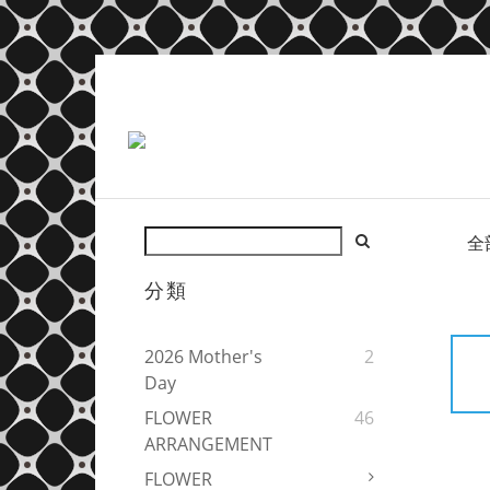
全
分類
2026 Mother's
2
Day
FLOWER
46
ARRANGEMENT
FLOWER