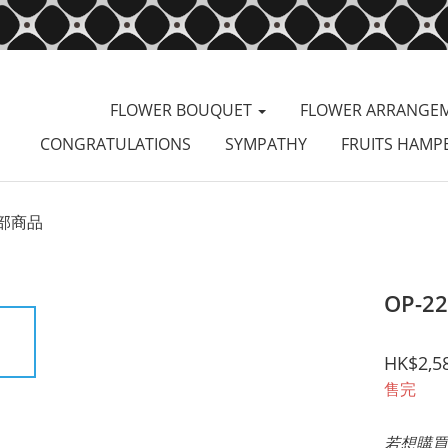
FLOWER BOUQUET
FLOWER ARRANGE
CONGRATULATIONS
SYMPATHY
FRUITS HAMP
部商品
OP-2
HK$2,5
售完
若想購買