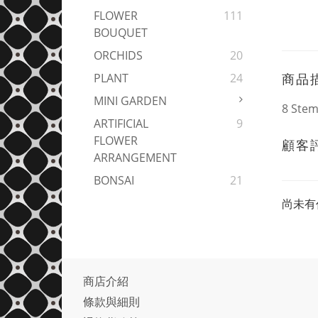
FLOWER
111
BOUQUET
ORCHIDS
20
商品
PLANT
24
MINI GARDEN
8 Stem
ARTIFICIAL
9
FLOWER
顧客
ARRANGEMENT
BONSAI
21
尚未有
商店介紹
條款與細則