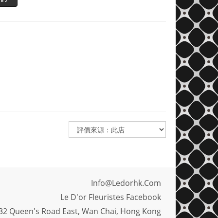
Info@ledorhk.com
Le D'or Fleuristes Facebook
32 Queen's Road East, Wan Chai, Hong Kong