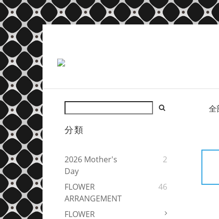
全
分類
2026 Mother's
2
Day
FLOWER
46
ARRANGEMENT
FLOWER