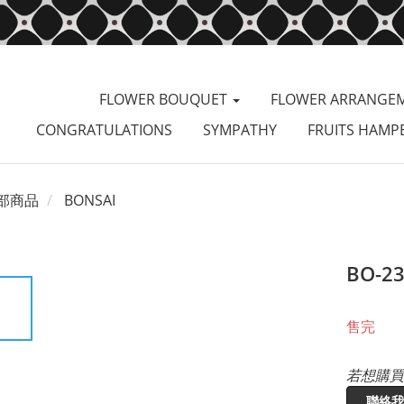
FLOWER BOUQUET
FLOWER ARRANGE
CONGRATULATIONS
SYMPATHY
FRUITS HAMP
部商品
BONSAI
BO-2
售完
若想購買
聯絡我