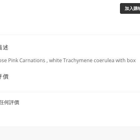
加入購
描述
ose Pink Carnations , white Trachymene coerulea with box
評價
任何評價