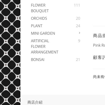
FLOWER
111
BOUQUET
ORCHIDS
20
PLANT
24
MINI GARDEN
商品
ARTIFICIAL
9
Pink R
FLOWER
ARRANGEMENT
顧客
BONSAI
21
尚未有
商店介紹