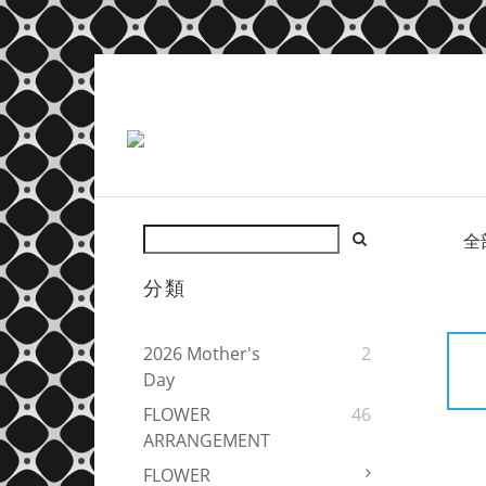
全
分類
2026 Mother's
2
Day
FLOWER
46
ARRANGEMENT
FLOWER