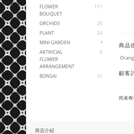
FLOWER
111
BOUQUET
ORCHIDS
20
PLANT
24
MINI GARDEN
商品
ARTIFICIAL
9
Orange
FLOWER
ARRANGEMENT
顧客
BONSAI
21
尚未有
商店介紹