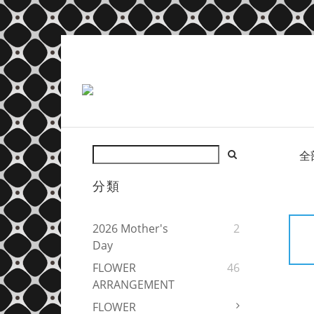
全
分類
2026 Mother's
2
Day
FLOWER
46
ARRANGEMENT
FLOWER