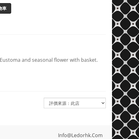
物車
 Eustoma and seasonal flower with basket.
Info@ledorhk.com