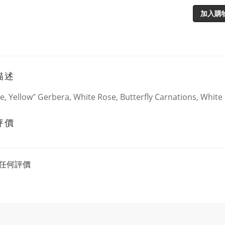
加入購
描述
, Yellow" Gerbera, White Rose, Butterfly Carnations, White
評價
任何評價